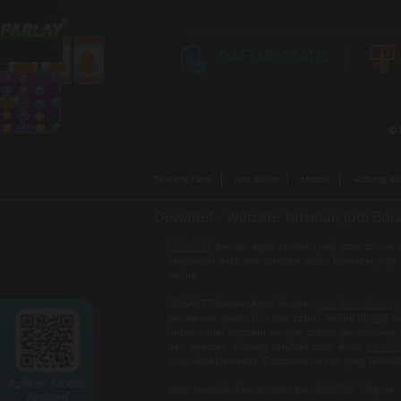
DAFTAR GRATIS
© 
Tentang Kami
Anti Blokir
Mobile
Hubungi K
Dewabet - Website Taruhan Judi Bol
DEWABET
bandar agen taruhan judi bola online d
keamanan data dari member kami, Dewabet jug
online.
DEWABET Bandar Agen Taruhan
Judi Bola Online
y
permainan mesin slot dan casino online hingga k
untuk mulai bermain dengan proses pendaftaran 
dan nyaman. Pasang taruhan bola anda
Link S
Indonesia Dewabet. Customer service yang bersaha
Kami memiliki lisensi resmi dari PAGCOR, Filipina