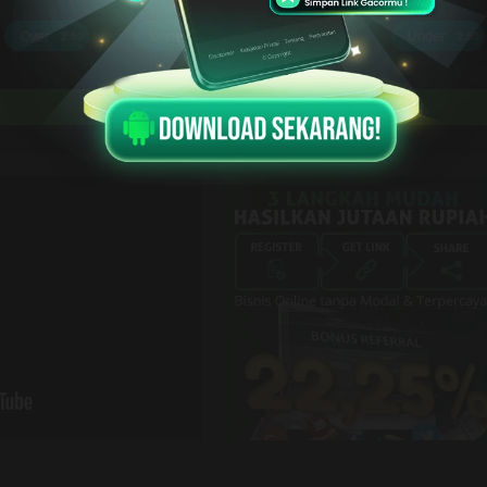
Over
Under
Over
Under
2.50
2.50
2.50
2.50
PLAY
PLAY