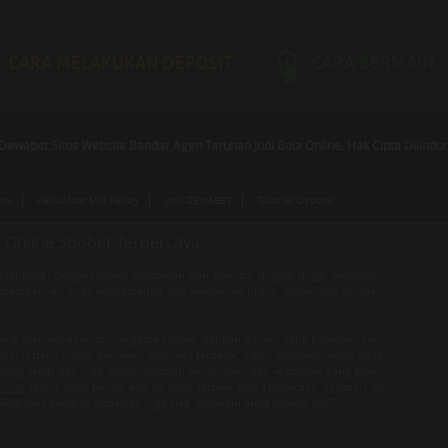
CARA MELAKUKAN DEPOSIT
CARA BERMAIN
Dewabet Situs Website Bandar Agen Taruhan Judi Bola Online. Hak Cipta Dilindun
ami
Kalkulator Mix Parlay
Link DEWABET
Tutorial Deposit
a Online Sbobet Terpercaya
ilengkapi dengan server kecepatan dan enkripsi tingkat tinggi menjamin
a memberikan anda kenyamanan dan keamanan untuk melakukan taruhan
ang menyediakan online game terbaik dengan pilihan yang beragam. Dari
eno, lottery, Poker dan even olahraga terbesar. Kami mempermudah anda
yang cepat dan juga sistem deposit, pengiriman dan withdraw yang aman
bobet
resmi yang hanya ada di situs terbaik dan terpercaya nomor 1 di
bat dan dapat di andalkan juga siap melayani anda selama 24/7.