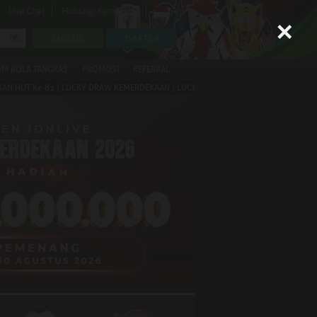
Live Chat
Hubungi Kami
×
DAFTAR
M BOLA TANGKAS
PROMOSI
REFERRAL
Ke 81 | LUCKY DRAW KEMERDEKAAN | LUCKY SPIN KEMERDEKAAN | PROMO GOAL 15% MEN