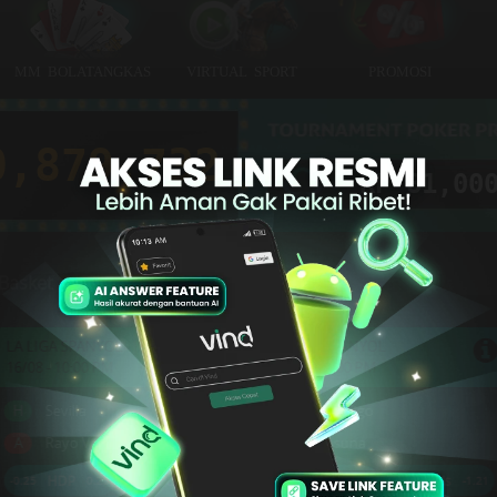
VIRTUAL SPORT
PROMOSI
MM BOLATANGKAS
0,879,732
RP 81,00
Basket
E-Sport
LA LIGA SPANYOL
LA LIGA SPANYOL
16/08 - 10:00 PM
16/08 - 10:00 PM
H
Sevilla
H
Celta Vigo
A
Rayo Vallecano
A
Osasuna
HDP
Odds
HDP
Odds
-0.25
0.25
1.07
-1.05
-0.50
0.50
1.06
-1.21