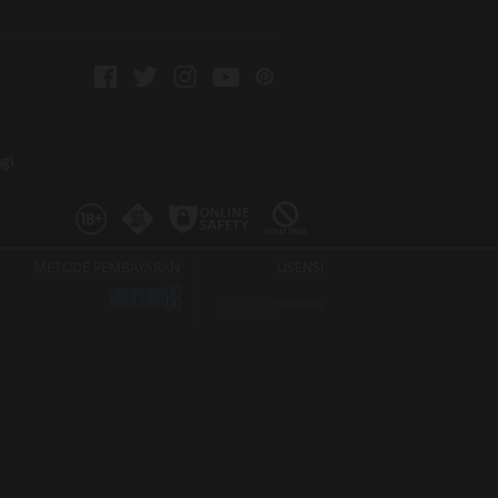
gi.
METODE PEMBAYARAN
LISENSI